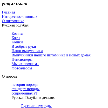
(910) 473-56-70
Главная
Интересное о кошках
О питомнике
Русская голубая
Котята
Коты
Кошки
В добрые руки
Наши выпускники
Выпускники нашего питомника в новых домах.
Пенсионеры
Мы их помним..
Фотоальбом
О породе
история породы
стандарт породы
современная РГ
Русская Голубая в деталях
Русские изумруды