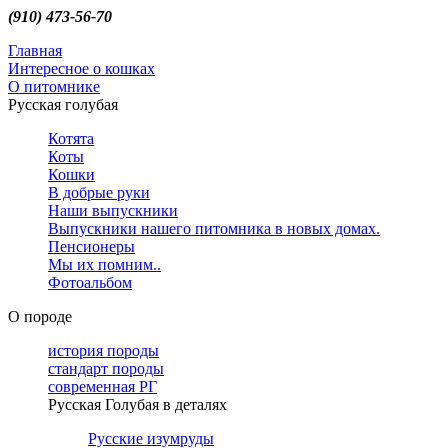
(910) 473-56-70
Главная
Интересное о кошках
О питомнике
Русская голубая
Котята
Коты
Кошки
В добрые руки
Наши выпускники
Выпускники нашего питомника в новых домах.
Пенсионеры
Мы их помним..
Фотоальбом
О породе
история породы
стандарт породы
современная РГ
Русская Голубая в деталях
Русские изумруды