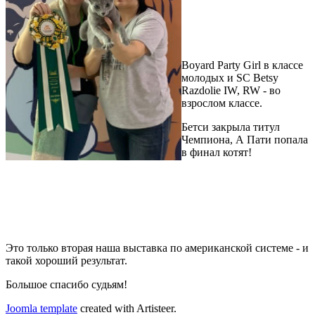
Boyard Party Girl в классе
молодых и SC Betsy
Razdolie IW, RW - во
взрослом классе.
Бетси закрыла титул
Чемпиона, А Пати попала
в финал котят!
Это только вторая наша выставка по американской системе - и
такой хороший результат.
Большое спасибо судьям!
Joomla template
created with Artisteer.