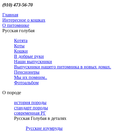
(910) 473-56-70
Главная
Интересное о кошках
О питомнике
Русская голубая
Котята
Коты
Кошки
В добрые руки
Наши выпускники
Выпускники нашего питомника в новых домах.
Пенсионеры
Мы их помним..
Фотоальбом
О породе
история породы
стандарт породы
современная РГ
Русская Голубая в деталях
Русские изумруды